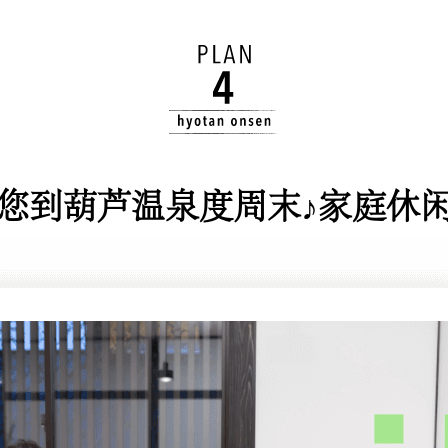
您到葫芦温泉度周末♪家庭休