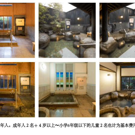
名成年人。成年人２名＋４岁以上〜小学6年级以下的儿童２名也计为基本费