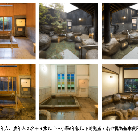
名成年人。成年人２名＋４歲以上〜小學6年級以下的兒童２名也視為基本費