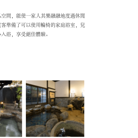
私空間，能使一家人其樂融融地度過休閒
賓客準備了可以使用輪椅的家庭浴室，兒
心入浴，享受絕佳體驗。