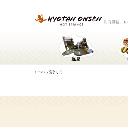
別府鐵輪、1
HOME
> 樂享方式