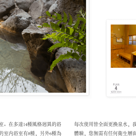
浴室。在多達14種風格迥異的浴
每次使用皆全面更換泉水，
的室内浴室有8種，另外6種為
體驗，您無需有任何衛生層