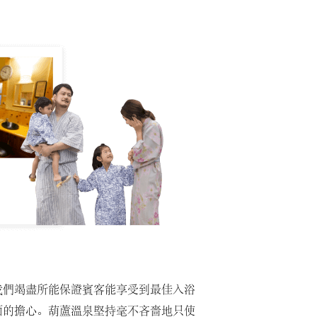
我們竭盡所能保證賓客能享受到最佳入浴
面的擔心。葫蘆溫泉堅持毫不吝嗇地只使